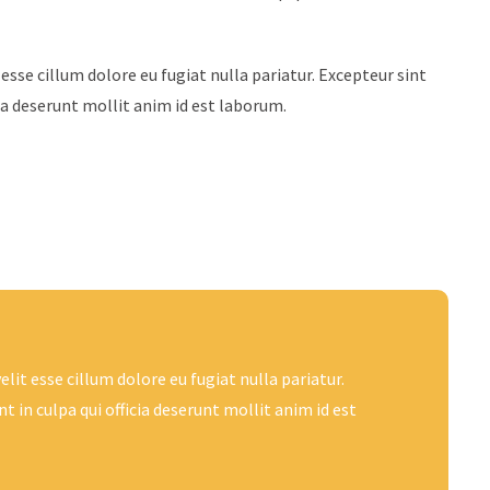
 esse cillum dolore eu fugiat nulla pariatur. Excepteur sint
cia deserunt mollit anim id est laborum.
elit esse cillum dolore eu fugiat nulla pariatur.
 in culpa qui officia deserunt mollit anim id est