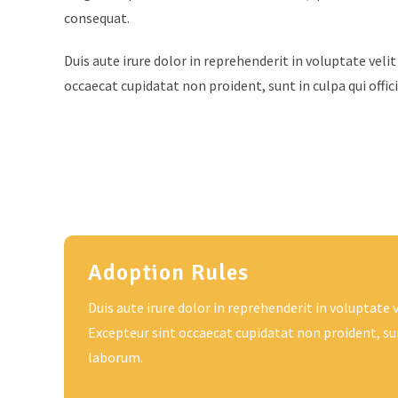
consequat.
Duis aute irure dolor in reprehenderit in voluptate velit
occaecat cupidatat non proident, sunt in culpa qui offi
Adoption Rules
Duis aute irure dolor in reprehenderit in voluptate v
Excepteur sint occaecat cupidatat non proident, sunt
laborum.