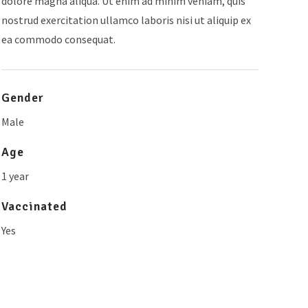
dolore magna aliqua. Ut enim ad minim veniam, quis
nostrud exercitation ullamco laboris nisi ut aliquip ex
ea commodo consequat.
Gender
Male
Age
1 year
Vaccinated
Yes